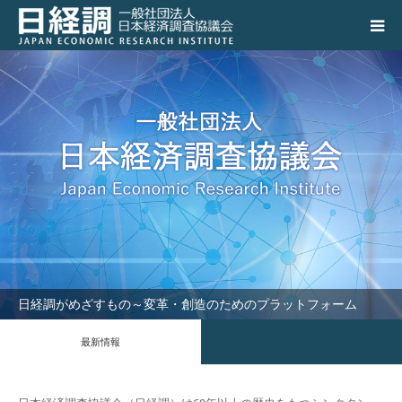
日経調について
調査研究活動の成果
講演会、シンポジウム
会員専用ページ
入会のご案内
日経調がめざすもの～変革・創造のためのプラットフォーム
アクセス
最新情報