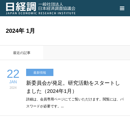
日経調について
2024年 1月
調査研究活動の成果
最近の記事
講演会、シンポジウム
22
最新情報
会員専用ページ
JAN
新委員会が発足。研究活動をスタートし
2024
入会のご案内
ました（2024年1月）
詳細は、会員専用ページにてご覧いただけます。閲覧には、パ
スワードが必要です。…
アクセス