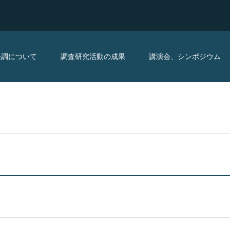
経調について
調査研究活動の成果
講演会、シンポジウム