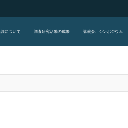
経調について
調査研究活動の成果
講演会、シンポジウム