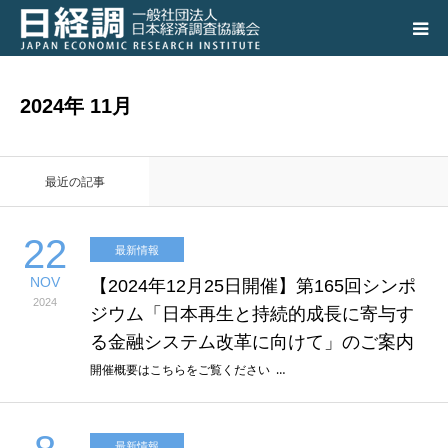
日経調について
2024年 11月
調査研究活動の成果
最近の記事
講演会、シンポジウム
22
最新情報
会員専用ページ
NOV
【2024年12月25日開催】第165回シンポ
2024
入会のご案内
ジウム「日本再生と持続的成長に寄与す
る金融システム改革に向けて」のご案内
アクセス
開催概要はこちらをご覧ください …
最新情報