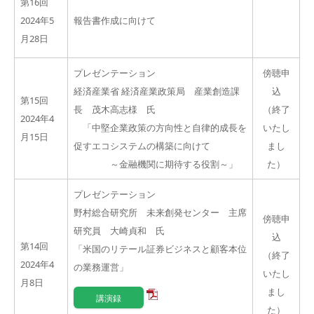
第16回
2024年5
報告書作成に向けて
月28日
プレゼンテーション
傍聴申
経済産業省 経済産業政策局 産業創造課
込
第15回
長 茂木高志様 氏
（終了
2024年4
「中堅企業政策の方向性と自律的成長を
いたし
月15日
促すエコシステムの構築に向けて
まし
～金融機関に期待する役割～」
た）
プレゼンテーション
野村総合研究所 未来創発センター 主席
傍聴申
研究員 大崎貞和 氏
込
第14回
「米国のリテール証券ビジネスと顧客本位
（終了
2024年4
の業務運営」
いたし
月8日
まし
講演録
た）