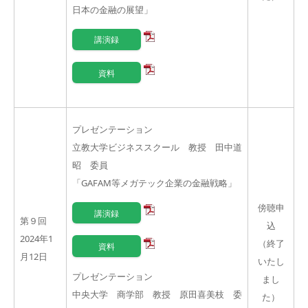
日本の金融の展望」
講演録
資料
プレゼンテーション
立教大学ビジネススクール 教授 田中道
昭 委員
「
GAFAM
等メガテック企業の金融戦略」
傍聴申
講演録
第９回
込
2024年1
（終了
資料
月12日
いたし
プレゼンテーション
まし
中央大学 商学部 教授 原田喜美枝 委
た）