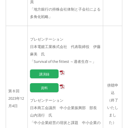
員
「地方銀行の持株会社体制と子会社による
多角化戦略」
プレゼンテーション
日本電鍍工業株式会社 代表取締役 伊藤
麻美 氏
「
Survival of the fittest
～適者生存～」
講演録
傍聴申
資料
第８回
込
2023年12
（終了
プレゼンテーション
月4日
いたし
日本商工会議所 中小企業振興部 部長
まし
山内清行 氏
た）
「中小企業経営の現状と課題 中小企業の