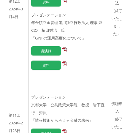
第12回
資料
込
2024年3
（終了
プレゼンテーション
月4日
いたし
年金積立金管理運用独立行政法人 理事 兼
まし
CIO
植田栄治 氏
た）
「GPIFの運用高度化について」
講演録
資料
プレゼンテーション
傍聴申
京都大学 公共政策大学院 教授 岩下直
込
行 委員
第11回
（終了
「情報技術から考える金融の未来」
2024年2
いたし
月28日