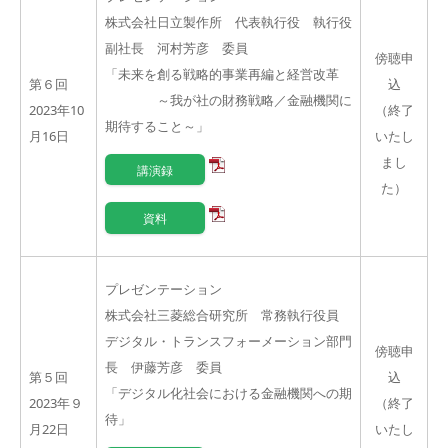
株式会社日立製作所 代表執行役 執行役
副社長 河村芳彦 委員
傍聴申
「未来を創る戦略的事業再編と経営改革
第６回
込
～我が社の財務戦略／金融機関に
2023年10
（終了
期待すること～」
月16日
いたし
まし
講演録
た）
資料
プレゼンテーション
株式会社三菱総合研究所 常務執行役員
デジタル・トランスフォーメーション部門
傍聴申
長 伊藤芳彦 委員
第５回
込
「デジタル化社会における金融機関への期
2023年９
（終了
待」
月22日
いたし