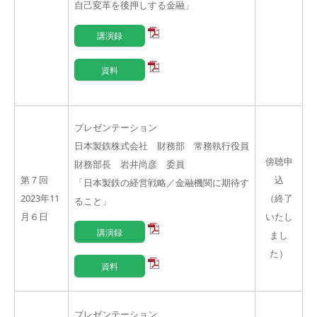
自己変革を後押しする金融」
講演録
資料
プレゼンテーション
日本製鉄株式会社 財務部 常務執行役員
傍聴申
財務部長 岩井尚彦 委員
第７回
込
「日本製鉄の経営戦略／金融機関に期待す
2023年11
（終了
ること」
月６日
いたし
講演録
まし
た）
資料
プレゼンテーション