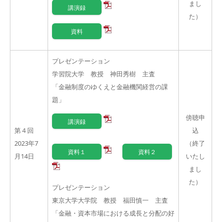
まし
講演録
た）
資料
プレゼンテーション
学習院大学 教授 神田秀樹 主査
「金融制度のゆくえと金融機関経営の課
題」
傍聴申
講演録
第４回
込
2023年7
（終了
資料１
資料２
月14日
いたし
まし
た）
プレゼンテーション
東京大学大学院 教授 福田慎一 主査
「金融・資本市場における成長と分配の好