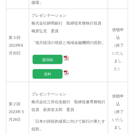
循環」
プレゼンテーション
株式会社静岡銀行 取締役常務執行役員
傍聴申
梅原弘充 委員
第３回
込
「地方経済の現状と地域金融機関の役割」
2023年6
（終了
月30日
いたし
講演録
まし
た）
資料
プレゼンテーション
傍聴申
株式会社三井住友銀行 取締役兼専務執行
第２回
込
役員 萩原攻太郎 委員
2023年５
（終了
月26日
いたし
「日本の持続的成長に向けて銀行の果たす
まし
役割」