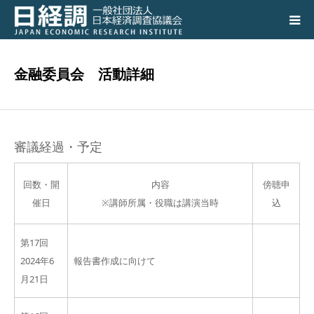
日経調について
金融委員会 活動詳細
調査研究活動の成果
講演会、シンポジウム
審議経過・予定
会員専用ページ
回数・開
内容
傍聴申
催日
※講師所属・役職は講演当時
込
入会のご案内
第17回
アクセス
2024年6
報告書作成に向けて
月21日