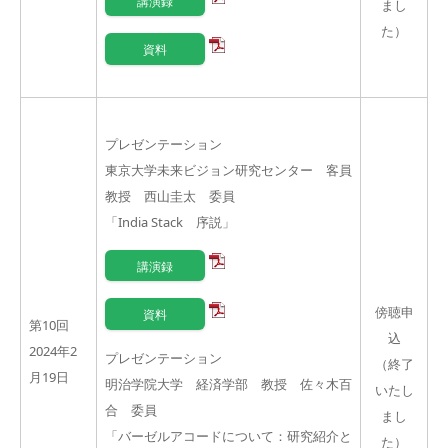
講演録
まし
た）
資料
プレゼンテーション
東京大学未来ビジョン研究センター 客員
教授 西山圭太 委員
「
India Stack
序説」
講演録
傍聴申
資料
第10回
込
2024年2
プレゼンテーション
（終了
月19日
明治学院大学 経済学部 教授 佐々木百
いたし
合 委員
まし
「バーゼルアコードについて：研究紹介と
た）