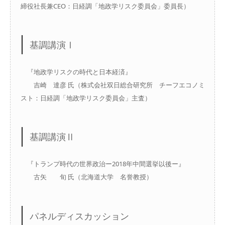
締役社長兼CEO：日経調「地政学リスク委員会」委員長）
基調講演Ⅰ
『地政学リスクの時代と日本経済』
吉崎 達彦 氏（株式会社双日総合研究所 チーフエコノミ
スト：日経調「地政学リスク委員会」主査）
基調講演Ⅱ
『トランプ時代の世界政治ー2018年中間選挙以後ー』
古矢 旬 氏（北海道大学 名誉教授）
パネルディスカッション