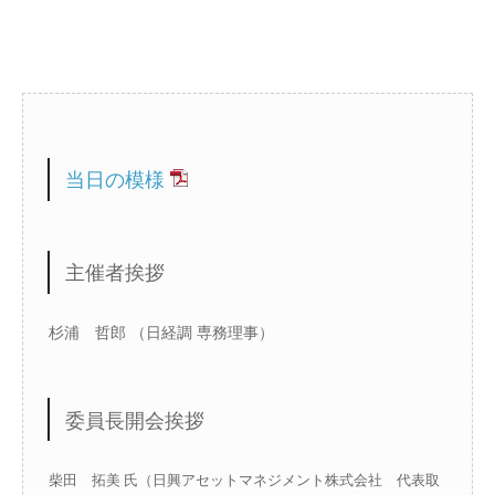
当日の模様
主催者挨拶
杉浦 哲郎 （日経調 専務理事）
委員長開会挨拶
柴田 拓美 氏（日興アセットマネジメント株式会社 代表取