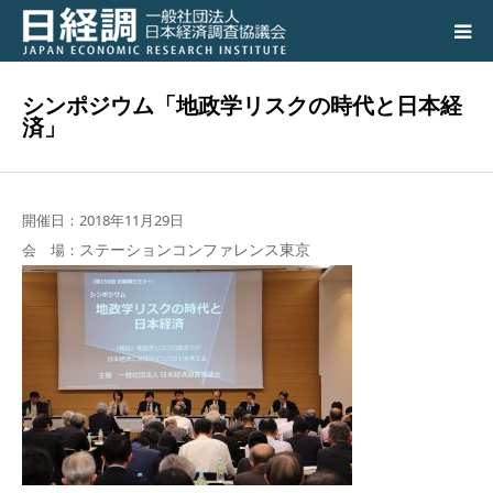
日経調について
シンポジウム「地政学リスクの時代と日本経
済」
調査研究活動の成果
講演会、シンポジウム
開催日：2018年11月29日
ステーションコンファレンス東京
会 場：
会員専用ページ
入会のご案内
アクセス