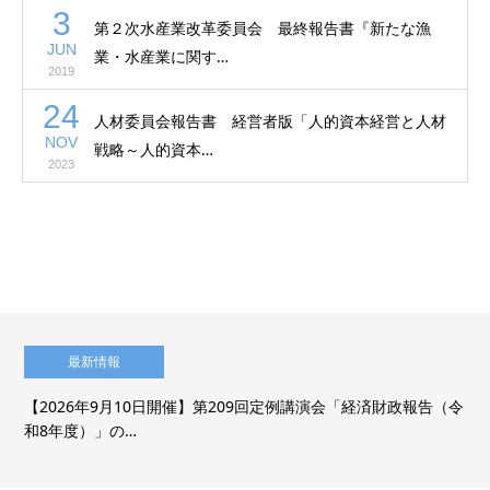
3
第２次水産業改革委員会 最終報告書『新たな漁
JUN
業・水産業に関す…
2019
24
人材委員会報告書 経営者版「人的資本経営と人材
NOV
戦略～人的資本…
2023
最新情報
【2026年9月10日開催】第209回定例講演会「経済財政報告（令
和8年度）」の…