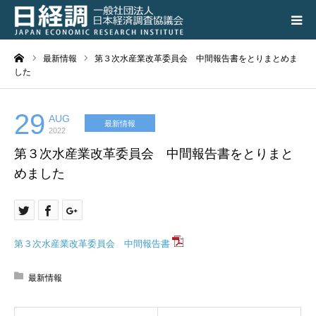
ーム
最新情報
第３次水産業改革委員会 中間報告書をとりまとめま
日経調について
した
調査研究活動の成果
29
AUG
最新情報
2022
講演会、シンポジウム
第３次水産業改革委員会 中間報告書をとりまと
めました
会員専用ページ
入会のご案内
第３次水産業改革委員会 中間報告書
アクセス
最新情報