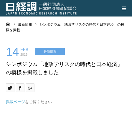
ーム
最新情報
シンポジウム「地政学リスクの時代と日本経済」の模
日経調について
様を掲載…
調査研究活動の成果
14
FEB
最新情報
2019
講演会、シンポジウム
シンポジウム「地政学リスクの時代と日本経済」
の模様を掲載しました
会員専用ページ
入会のご案内
掲載ページ
をご覧ください
アクセス