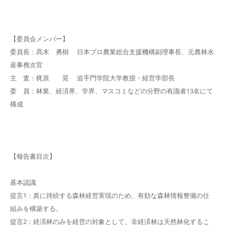
【委員会メンバー】
委員長：髙木 勇樹 日本プロ農業総合支援機構副理事長、元農林水
産事務次官
主 査：梶原 晃 追手門学院大学教授・経営学部長
委 員：林業、経済界、学界、マスコミなどの分野の有識者13名にて
構成
【報告書目次】
基本認識
提言1：真に持続する森林経営実現のため、有効な森林情報整備の仕
組みを構築する。
提言2：経済林のみを経営の対象として、非経済林は天然林化するこ