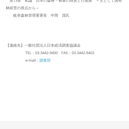
第13章 私論 日本の森林・林業の現状と打開策 ～主として国有
林経営の視点から～
岐阜森林管理署署長 中岡 茂氏
【連絡先】一般社団法人日本経済調査協議会
TEL：03-3442-9400 FAX：03-3442-9403
e-mail：
調査部