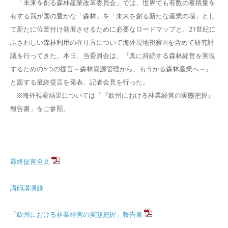
「未来を創る森林産業改革委員会」では、世界でも有数の蓄積量を
有する我が国の豊かな「森林」を「未来を創る新たな産業の場」とし
て新たに位置付け発展させるために必要なロードマップと、21世紀に
ふさわしい森林利用の在り方について海外現地視察※を含めて研究討
議を行ってきた。本日、当委員会は、『真に持続する森林経営を実現
するための5つの提言～森林資源管理から、もうかる森林産業へ～』
と題する最終提言を発表、記者会見を行った。
※海外視察結果については「『欧州における林業経営の実態把握』
報告書」をご参照。
最終提言全文
講師講演録
「欧州における林業経営の実態把握」報告書