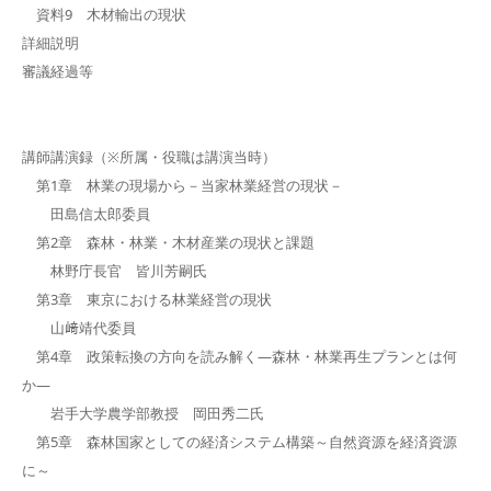
資料9 木材輸出の現状
詳細説明
審議経過等
講師講演録（※所属・役職は講演当時）
第1章 林業の現場から－当家林業経営の現状－
田島信太郎委員
第2章 森林・林業・木材産業の現状と課題
林野庁長官 皆川芳嗣氏
第3章 東京における林業経営の現状
山﨑靖代委員
第4章 政策転換の方向を読み解く―森林・林業再生プランとは何
か―
岩手大学農学部教授 岡田秀二氏
第5章 森林国家としての経済システム構築～自然資源を経済資源
に～