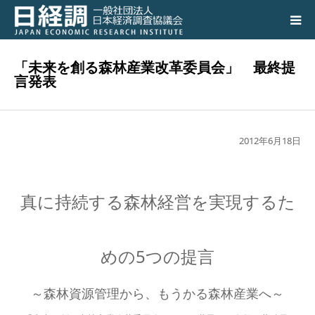
日経調について
「未来を創る森林産業改革委員会」 最終提
言発表
調査研究活動の成果
講演会、シンポジウム
2012年6月18日
会員専用ページ
真に持続する森林経営を実現するた
入会のご案内
めの5つの提言
アクセス
～森林資源管理から、もうかる森林産業へ～