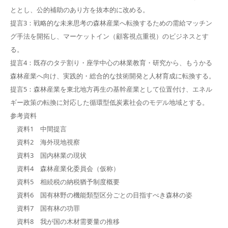
ととし、公的補助のあり方を抜本的に改める。
提言3：戦略的な未来思考の森林産業へ転換するための需給マッチン
グ手法を開拓し、マーケットイン（顧客視点重視）のビジネスとす
る。
提言4：既存のタテ割り・座学中心の林業教育・研究から、もうかる
森林産業へ向け、実践的・総合的な技術開発と人材育成に転換する。
提言5：森林産業を東北地方再生の基幹産業として位置付け、エネル
ギー政策の転換に対応した循環型低炭素社会のモデル地域とする。
参考資料
資料1 中間提言
資料2 海外現地視察
資料3 国内林業の現状
資料4 森林産業化委員会（仮称）
資料5 相続税の納税猶予制度概要
資料6 国有林野の機能類型区分ごとの目指すべき森林の姿
資料7 国有林の功罪
資料8 我が国の木材需要量の推移