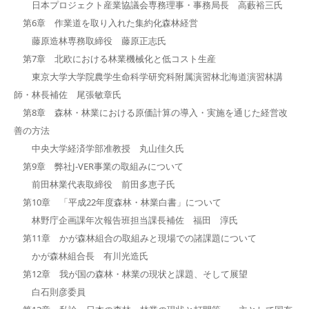
日本プロジェクト産業協議会専務理事・事務局長 高藪裕三氏
第6章 作業道を取り入れた集約化森林経営
藤原造林専務取締役 藤原正志氏
第7章 北欧における林業機械化と低コスト生産
東京大学大学院農学生命科学研究科附属演習林北海道演習林講
師・林長補佐 尾張敏章氏
第8章 森林・林業における原価計算の導入・実施を通じた経営改
善の方法
中央大学経済学部准教授 丸山佳久氏
第9章 弊社J-VER事業の取組みについて
前田林業代表取締役 前田多恵子氏
第10章 「平成22年度森林・林業白書」について
林野庁企画課年次報告班担当課長補佐 福田 淳氏
第11章 かが森林組合の取組みと現場での諸課題について
かが森林組合長 有川光造氏
第12章 我が国の森林・林業の現状と課題、そして展望
白石則彦委員