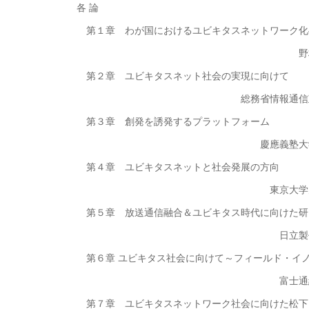
各 論
第１章 わが国におけるユビキタスネットワーク化
野村総合研究所理事長
第２章 ユビキタスネット社会の実現に向けて
総務省情報通信政策局総合政
第３章 創発を誘発するプラットフォーム
慶應義塾大学総合政策学部
第４章 ユビキタスネットと社会発展の方向
東京大学大学院情報学環
第５章 放送通信融合＆ユビキタス時代に向けた研
日立製作所中央研究所所
第６章 ユビキタス社会に向けて～フィールド・イノ
富士通経営執行役上席常
第７章 ユビキタスネットワーク社会に向けた松下