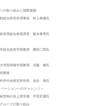
への取り組みと国際展開
 村上輝康氏
策課長 阪本泰男氏
教授 國領二郎氏
教授 須藤 修氏
究開発
長 福永 泰氏
ベーションへのチャレンジ～
務 平田宏通氏
グルーブの取り組み