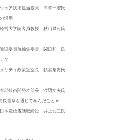
ェア技術担当役員 津賀一宏氏
の活用
学院客員教授 秋山昌範氏
集委員 関口和一氏
いて
ィ政策室室長 頓宮裕貴氏
本部長 渡辺文夫氏
T局長選挙を通じて学んだこと＝
 井上友二氏