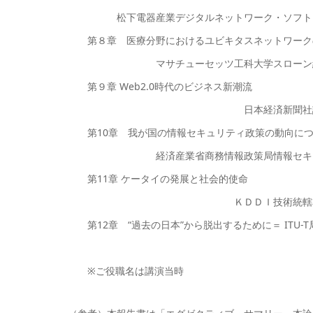
松下電器産業デジタルネットワーク・ソフトウ
第８章 医療分野におけるユビキタスネットワーク
マサチューセッツ工科大学スローン経営大
第９章 Web2.0時代のビジネス新潮流
日本経済新聞社論説委員兼編
第10章 我が国の情報セキュリティ政策の動向につ
経済産業省商務情報政策局情報セキュリテ
第11章 ケータイの発展と社会的使命
ＫＤＤＩ技術統轄本部技術開発
第12章 “過去の日本”から脱出するために＝ ITU-
日本電信電話取締役
※ご役職名は講演当時