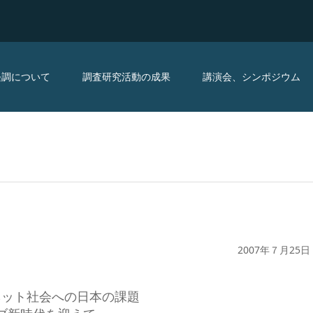
経調について
調査研究活動の成果
講演会、シンポジウム
2007年７月25日
ネット社会への日本の課題