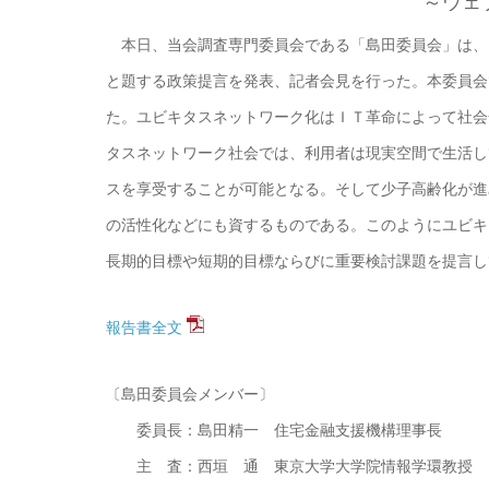
～ウェ
本日、当会調査専門委員会である「島田委員会」は、
と題する政策提言を発表、記者会見を行った。本委員会
た。ユビキタスネットワーク化はＩＴ革命によって社会
タスネットワーク社会では、利用者は現実空間で生活し
スを享受することが可能となる。そして少子高齢化が進
の活性化などにも資するものである。このようにユビキ
長期的目標や短期的目標ならびに重要検討課題を提言し
報告書全文
〔島田委員会メンバー〕
委員長：島田精一 住宅金融支援機構理事長
主 査：西垣 通 東京大学大学院情報学環教授