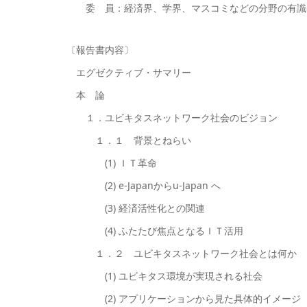
委 員：経済界、学界、マスコミなどの分野の有識者
〔報告書内容〕
エグゼクティブ・サマリー
本 論
１．ユビキタスネットワーク社会のビジョン
１．１ 背景とねらい
(1) ＩＴ革命
(2) e-Japanからu-Japan へ
(3) 経済活性化との関連
(4) ふたたび焦点となるＩＴ活用
１．２ ユビキタスネットワーク社会とは何か
(1) ユビキタス環境が実現される社会
(2) アプリケーションから見た具体的イメージ