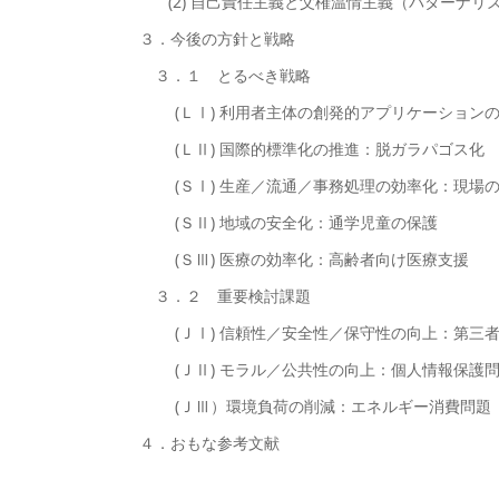
(2) 自己責任主義と父権温情主義（パターナリ
３．今後の方針と戦略
３．１ とるべき戦略
(ＬⅠ) 利用者主体の創発的アプリケーションの開発
(ＬⅡ) 国際的標準化の推進：脱ガラパゴス化
(ＳⅠ) 生産／流通／事務処理の効率化：現場の
(ＳⅡ) 地域の安全化：通学児童の保護
(ＳⅢ) 医療の効率化：高齢者向け医療支援
３．２ 重要検討課題
(ＪⅠ) 信頼性／安全性／保守性の向上：第三者
(ＪⅡ) モラル／公共性の向上：個人情報保護問
(ＪⅢ）環境負荷の削減：エネルギー消費問題
４．おもな参考文献