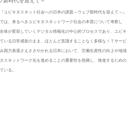
ブ新時代を迎えて～
『ユビキタスネット社会への日本の課題～ウェブ新時代を迎えて～』
では、来るべきユビキタスネットワーク社会の本質について考察し
全体が変容していくデジタル情報化の中心的プロセスであり、ユビキ
ている日常感覚のまま、ほとんど意識することなく多様なＩＴサービ
み国力衰退さえささやかれる日本において、労働生産性の向上や地域
タスネットワーク化を進めることの重要性を指摘し、推進するための
ている。