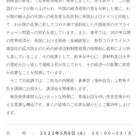
易構造の変化」（世界経済報告）発表しました。先ず前半で、この副
題のテーマが取り上げられ、中国の経済成長の質を分析した後に、わ
が国の輸入品の中国への依存度を品目別に米国およびドイツと比較し
て、わが国の企業に対してコロナ禍で深刻化した中国依存のサプライ
チェーン問題への対応を促しています。また、後半では、2021年以降
の世界経済が、各国における財政・金融政策と、新型コロナウイルス
感染症の拡大防止のための経済活動制限措置の段階的に緩和により持
ち直していること、その結果として、欧米を中心に、原材料及び人手
の需給がひっ迫して価格上昇が生じており、その経済への影響に留意
が必要なことを指摘しています。
そこで日経調では、ご担当の内閣府 参事官（海外担当）上野有子
氏を講師にお招きし、講演会を開催致します。
報告発表後間もないホットな時期に、直接お話を伺い意見交換が行
える貴重な機会です。多くの皆様のご出席を賜りたくご案内申し上げ
ます。
日 時 ：
２０２２年３月８日（火） １０：００～１１：３