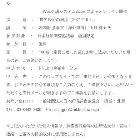
０
Web会議システムZoomによるオンライン開催
演 題 ： 「世界経済の潮流（2021年Ⅱ）」
講 師 ： 内閣府 参事官（海外担当） 上野 有子 氏
参 加 対 象 ： 日本経済調査協議会 会員限定
参 加 費 ： 無料
定 員 ： 100名
（定員に達した後にお申し込みいただいた場
合のみ、ご連絡いたします）
申 込 方 法 ： 下記より事前申し込み
申 込 先 ： このウェブサイトでの「事前申込」が必要となりま
す。お申込画面に必要事項をご入力のうえ、ご送信下さい。お申込い
ただくと受付メールが届きますのでご確認をお願いします。
担当：北島
お問い合わせ： 一般社団法人日本経済調査協議会
TEL：03-3442-9400 E-mail：gjeri@nikkeicho.or.jp
※ご記入いただいた個人情報は、調査部長会等のお申込受付・管理・
連絡・ご案内の目的以外に使用致しません。