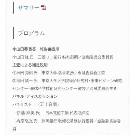
サマリー
プログラム
小山田委員長 報告書説明
小山田 隆 氏 三菱 UFJ 銀行 特別顧問／金融委員会委員長
主査による補足説明
①神田 秀樹 氏 東京大学 名誉教授／金融委員会主査
②福田 慎一 氏 東京大学大学院経済研究科･未来ビジョン研究
センター･先端科学技術研究センター 教授／金融委員会主査
パネル･ディスカッション
（五十音順）
パネリスト：
伊藤 麻美 氏
日本電鍍工業 代表取締役
梅原 弘充 氏 静岡銀行 取締役常務執行役員／金融委員会委
員