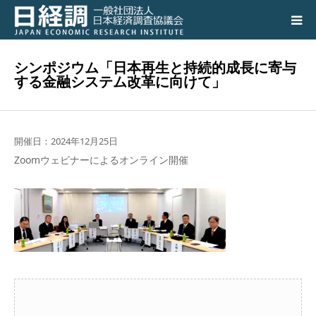
日経調について
シンポジウム「日本再生と持続的成長に寄与
する金融システム改革に向けて」
調査研究活動の成果
講演会、シンポジウム
開催日：2024年12月25日
Zoomウェビナーによるオンライン開催
会員専用ページ
入会のご案内
アクセス