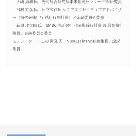
大崎 貞和 氏 野村総合研究所未来創発センター 主席研究員
河村 芳彦 氏 日立製作所 シニアエグゼクティブアドバイザ
ー（前代表執行役 執行役副社長）／金融委員会委員
萩原 攻太郎 氏 SMBC 信託銀行 代表取締役社長 兼 最高執行
役員／金融委員会委員
モデレーター： 上杉 素直 氏 NIKKEI Financial 編集長／論説
委員