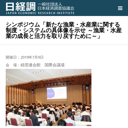
シンポジウム「新たな漁業・水産業に関する
日経調について
制度・システムの具体像を示せ ～漁業・水産
業の成長と活力を取り戻すために～」
調査研究活動の成果
講演会、シンポジウム
開催日：2019年7月9日
経団連会館 国際会議場
会 場：
会員専用ページ
入会のご案内
アクセス