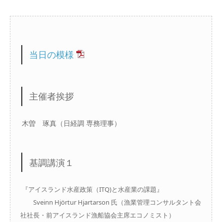
当日の模様
主催者挨拶
木曽 琢真（日経調 専務理事）
基調講演１
『アイスランド水産政策（ITQ)と水産業の課題』
Sveinn Hjörtur Hjartarson 氏（漁業管理コンサルタント会
社社長・前アイスランド漁船協会主席エコノミスト）