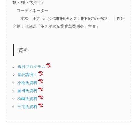
献・PR・IR担当）
コーディネーター
小松 正之 氏（公益財団法人東京財団政策研究所 上席研
究員：日経調「第２次水産業改革委員会」主査）
資料
当日プログラム
基調講演１
小松氏資料
藤田氏資料
松崎氏資料
三宅氏資料