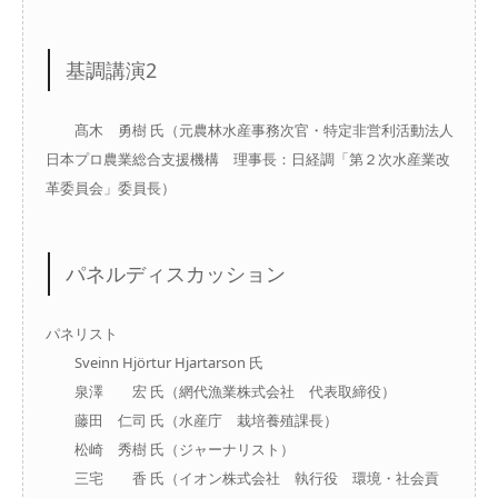
基調講演2
髙木 勇樹 氏（元農林水産事務次官・特定非営利活動法人
日本プロ農業総合支援機構 理事長：日経調「第２次水産業改
革委員会」委員長）
パネルディスカッション
パネリスト
Sveinn Hjörtur Hjartarson 氏
泉澤 宏 氏（網代漁業株式会社 代表取締役）
藤田 仁司 氏（水産庁 栽培養殖課長）
松崎 秀樹 氏（ジャーナリスト）
三宅 香 氏（イオン株式会社 執行役 環境・社会貢