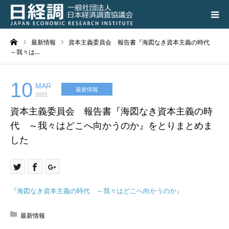
ーム
最新情報
資本主義委員会 報告書『海図なき資本主義の時代
日経調について
～我々は…
調査研究活動の成果
10
MAR
最新情報
2021
講演会、シンポジウム
資本主義委員会 報告書『海図なき資本主義の時
代 ～我々はどこへ向かうのか』をとりまとめま
会員専用ページ
した
入会のご案内
アクセス
『海図なき資本主義の時代 ～我々はどこへ向かうのか』
最新情報