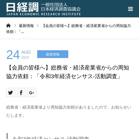
ーム
最新情報
【会員の皆様へ】総務省・経済産業省からの周知協力
日経調について
依頼：「…
調査研究活動の成果
24
AUG
最新情報
2020
講演会、シンポジウム
【会員の皆様へ】総務省・経済産業省からの周知
協力依頼：「令和3年経済センサス-活動調査」
会員専用ページ
入会のご案内
総務省・経済産業省より周知協力依頼がありましたので、お知らせい
アクセス
たします。
令和3年経済センサス-活動調査