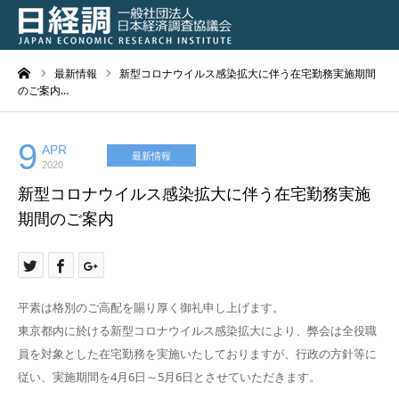
ーム
最新情報
新型コロナウイルス感染拡大に伴う在宅勤務実施期間
日経調について
のご案内…
調査研究活動の成果
9
APR
最新情報
2020
講演会、シンポジウム
新型コロナウイルス感染拡大に伴う在宅勤務実施
期間のご案内
会員専用ページ
入会のご案内
平素は格別のご高配を賜り厚く御礼申し上げます。
アクセス
東京都内に於ける新型コロナウイルス感染拡大により、弊会は全役職
員を対象とした在宅勤務を実施いたしておりますが、行政の方針等に
従い、実施期間を4月6日～5月6日とさせていただきます。